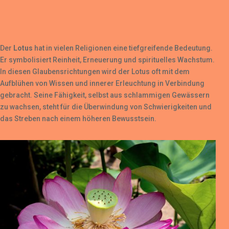
Der
Lotus
hat in vielen Religionen eine tiefgreifende Bedeutung.
Er symbolisiert Reinheit, Erneuerung und spirituelles Wachstum.
In diesen Glaubensrichtungen wird der Lotus oft mit dem
Aufblühen von Wissen und innerer Erleuchtung in Verbindung
gebracht. Seine Fähigkeit, selbst aus schlammigen Gewässern
zu wachsen, steht für die Überwindung von Schwierigkeiten und
das Streben nach einem höheren Bewusstsein.