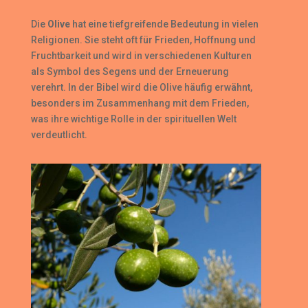
Die
Olive
hat eine tiefgreifende Bedeutung in vielen
Religionen. Sie steht oft für Frieden, Hoffnung und
Fruchtbarkeit und wird in verschiedenen Kulturen
als Symbol des Segens und der Erneuerung
verehrt. In der Bibel wird die Olive häufig erwähnt,
besonders im Zusammenhang mit dem Frieden,
was ihre wichtige Rolle in der spirituellen Welt
verdeutlicht.