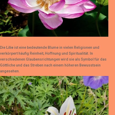
Die
Lilie
ist eine bedeutende Blume in vielen Religionen und
verkörpert häufig Reinheit, Hoffnung und Spiritualität. In
verschiedenen Glaubensrichtungen wird sie als Symbol für das
Göttliche und das Streben nach einem höheren Bewusstsein
angesehen.