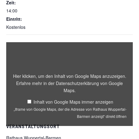
Zeit:
14:00
Eintritt:
Kostenlos
„Iframe
von
Google
Maps,
der
die
Hier klicken, um den Inhalt von Google Maps anzuzeigen.
Adresse
Erfahre mehr in der
Datenschutzerklärung von Google
von
Maps
.
Rathaus
Wuppertal-
Inhalt von Google Maps immer anzeigen
Barmen
„Iframe von Google Maps, der die Adresse von Rathaus Wuppertal-
anzeigt“
von
Barmen anzeigt“ direkt öffnen
Google
VERANSTALTUNGSORT
Maps
anzeigen
Rathaus Wuppertal-Barmen