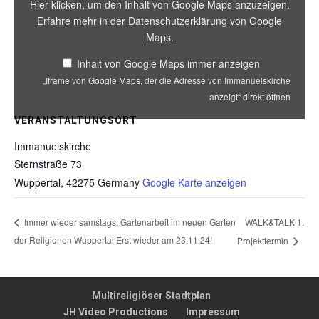
die
Hier klicken, um den Inhalt von Google Maps anzuzeigen.
Adresse
Erfahre mehr in der
Datenschutzerklärung von Google
von
Maps
.
Immanuelskirche
anzeigt“
Inhalt von Google Maps immer anzeigen
von
„Iframe von Google Maps, der die Adresse von Immanuelskirche
Google
Maps
anzeigt“ direkt öffnen
anzeigen
VERANSTALTUNGSORT
Immanuelskirche
Sternstraße 73
Wuppertal
,
42275
Germany
Google Karte anzeigen
WALK&TALK 1.
Immer wieder samstags: Gartenarbeit im neuen Garten
der Religionen Wuppertal Erst wieder am 23.11.24!
Projekttermin
Multireligiöser Stadtplan
JH Video Productions
Impressum