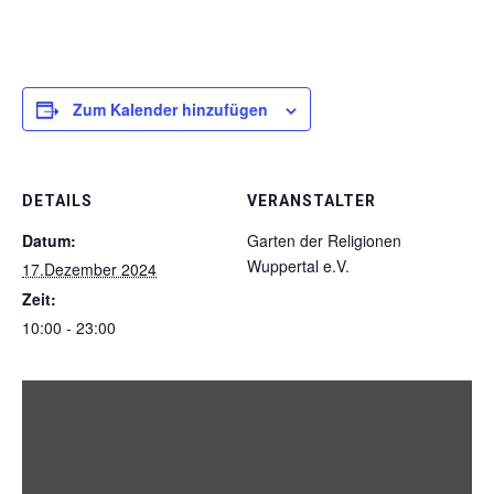
Zum Kalender hinzufügen
DETAILS
VERANSTALTER
Datum:
Garten der Religionen
Wuppertal e.V.
17.Dezember 2024
Zeit:
10:00 - 23:00
„Iframe
von
Google
Maps,
der