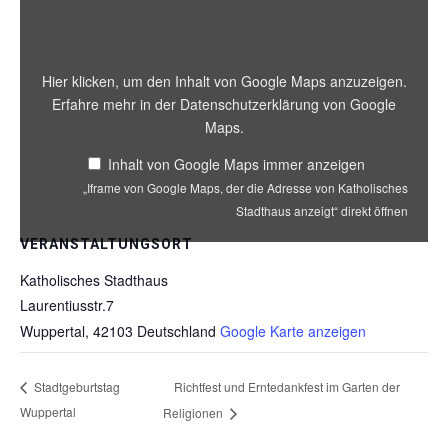
Google
Maps,
der
die
Hier klicken, um den Inhalt von Google Maps anzuzeigen.
Adresse
Erfahre mehr in der
Datenschutzerklärung von Google
von
Maps
.
Katholisches
Stadthaus
Inhalt von Google Maps immer anzeigen
anzeigt“
„Iframe von Google Maps, der die Adresse von Katholisches
von
Google
Stadthaus anzeigt“ direkt öffnen
Maps
VERANSTALTUNGSORT
anzeigen
Katholisches Stadthaus
Laurentiusstr.7
Wuppertal
,
42103
Deutschland
Google Karte anzeigen
Richtfest und Erntedankfest im Garten der
Stadtgeburtstag
Wuppertal
Religionen