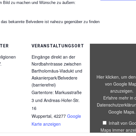
t ein Bild zu machen und Wünsche zu äußern:
 das bekannte Belvedere ist nahezu gegenüber zu finden
TER
VERANSTALTUNGSORT
„Iframe
von
ligionen
Eingänge direkt an der
Google
.
Nordbahntrasse zwischen
Maps,
der
Bartholomäus-Viadukt und
die
Hier klicken, um den
Askanierpark/Belvedere
Adresse
von Google Ma
(barrierefrei)
von
anzuzeigen.
Gartentore: Markusstraße
Eingänge
Erfahre mehr in 
direkt
3 und Andreas-Hofer-Str.
an
Datenschutzerkläru
16
der
Google Maps
.
Nordbahntrasse
Wuppertal
,
42277
Google
zwischen
Inhalt von Go
Karte anzeigen
Bartholomäus-
Maps immer anze
Viadukt