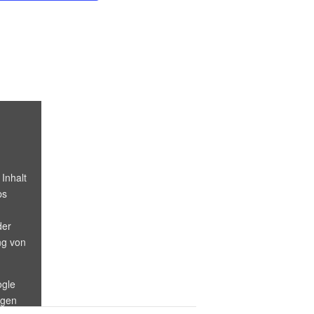
 Inhalt
ps
der
ng von
ogle
igen